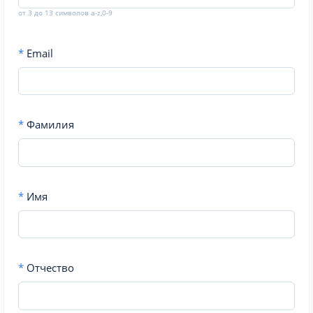
от 3 до 13 символов a-z,0-9
*
Email
*
Фамилия
*
Имя
*
Отчество