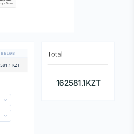
Total
BELØB
581.1
KZT
162581.1
KZT