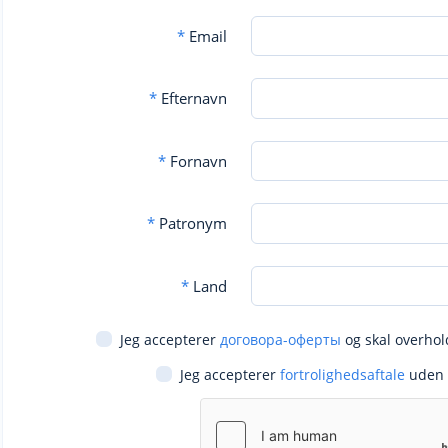
*
Email
*
Efternavn
*
Fornavn
*
Patronym
*
Land
Jeg accepterer
договора-оферты
og skal overhol
Jeg accepterer
fortrolighedsaftale
uden 