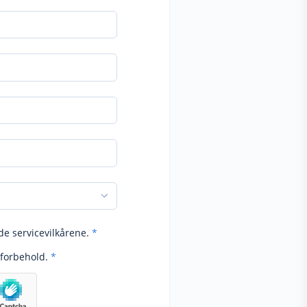
de servicevilkårene.
*
forbehold.
*