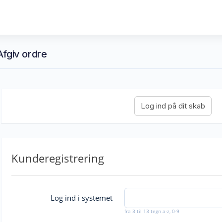
Afgiv ordre
Kunderegistrering
Log ind i systemet
fra 3 til 13 tegn a-z, 0-9